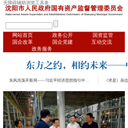
跳
无障碍辅助浏览工具条
转
到
主
输
要
入
内
顶
网站首页
政务公开
国资监管
搜
容
部
索
国企改革
国企党建
互动交流
导
信
政务服务
航
息
东风浩荡开新局——习近平经济思想指引中国经济高质量发展行稳致远