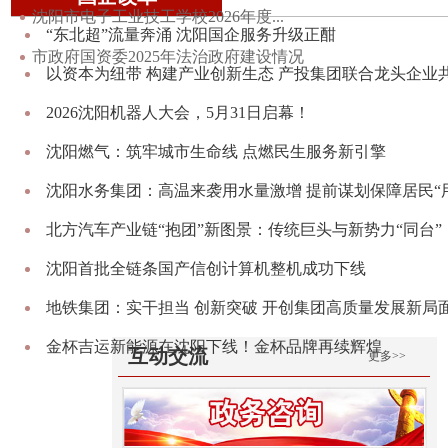
沈阳市电子工业技工学校2026年度...
“东北超”流量奔涌 沈阳国企服务升级正酣
市政府国资委2025年法治政府建设情况
以资本为纽带 构建产业创新生态 产投集团联合龙头企业
级集成电路创...
2026沈阳机器人大会，5月31日启幕！
沈阳燃气：筑牢城市生命线 点燃民生服务新引擎
沈阳水务集团：高温来袭用水量激增 提前谋划保障居民“
忧”
北方汽车产业链“抱团”新图景：传统巨头与新势力“同台”
转型、智...
沈阳首批全链条国产信创计算机整机成功下线
地铁集团：实干担当 创新突破 开创集团高质量发展新局
金杯吉运新能源在沈阳下线！金杯品牌再续辉煌
互动交流
更多>>
沈阳市国企改革攻坚突破实践锻炼集训班在深圳举办