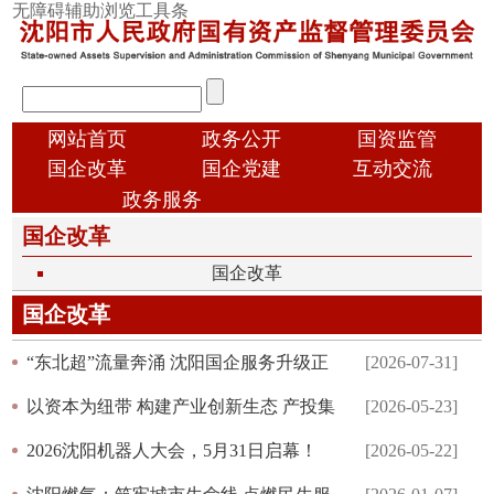
跳
无障碍辅助浏览工具条
转
到
主
输
要
入
内
顶
搜
网站首页
政务公开
国资监管
容
部
索
国企改革
国企党建
互动交流
导
信
政务服务
航
息
国企改革
国
国企改革
资
国企改革
概
况
“东北超”流量奔涌 沈阳国企服务升级正
[2026-07-31]
酣
以资本为纽带 构建产业创新生态 产投集
[2026-05-23]
团联合龙头企业共建省级集成电路创新
2026沈阳机器人大会，5月31日启幕！
[2026-05-22]