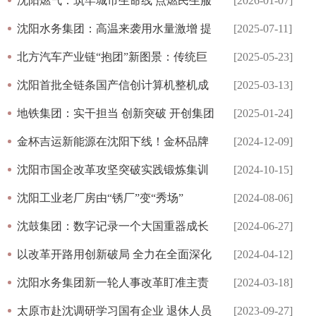
中心
沈阳燃气：筑牢城市生命线 点燃民生服
[2026-01-07]
务新引擎
沈阳水务集团：高温来袭用水量激增 提
[2025-07-11]
前谋划保障居民“用水无忧”
北方汽车产业链“抱团”新图景：传统巨
[2025-05-23]
头与新势力“同台”，绿色转型、智能制
沈阳首批全链条国产信创计算机整机成
[2025-03-13]
造成焦点
功下线
地铁集团：实干担当 创新突破 开创集团
[2025-01-24]
高质量发展新局面
金杯吉运新能源在沈阳下线！金杯品牌
[2024-12-09]
再续辉煌
沈阳市国企改革攻坚突破实践锻炼集训
[2024-10-15]
班在深圳举办
沈阳工业老厂房由“锈厂”变“秀场”
[2024-08-06]
沈鼓集团：数字记录一个大国重器成长
[2024-06-27]
之路
以改革开路用创新破局 全力在全面深化
[2024-04-12]
改革上攻坚突破
沈阳水务集团新一轮人事改革盯准主责
[2024-03-18]
主业实行赛道比拼，进行五项任务整合
太原市赴沈调研学习国有企业 退休人员
[2023-09-27]