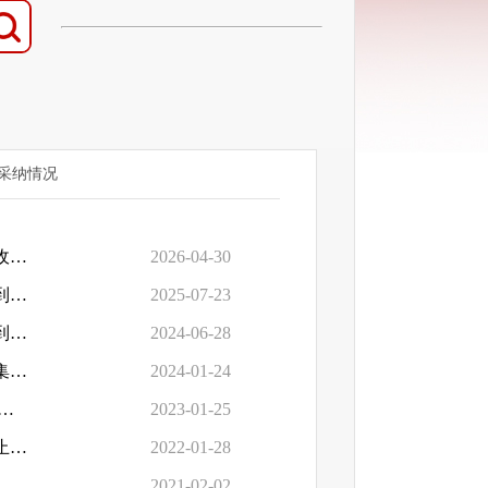
采纳情况
市属国有企业瘦身健体工作实施方案（已截止。经征集，未收到公众...
2026-04-30
2025年沈阳市国资委普法责任清单（已截止。经征集，未收到公众反...
2025-07-23
2024年沈阳市国资委普法责任清单（已截止。经征集，未收到公众反...
2024-06-28
关于推进市属国有企业信息公开的指导意见（已截止。经征集，未收...
2024-01-24
有企业混合所有制改革后 评价工作实施办法（试行）...
2023-01-25
《关于做好2022年度市属企业预算管理工作的通知》（已截止。经征...
2022-01-28
企业财务总监履职评估 管理办法（试行）》（已截止...
2021-02-02