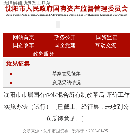
跳
无障碍辅助浏览工具条
转
到
主
输
要
入
内
顶
搜
网站首页
政务公开
国资监管
容
部
索
国企改革
国企党建
互动交流
导
信
政务服务
航
息
意见征集
国
草案意见征集
资
意见采纳情况
概
况
沈阳市市属国有企业混合所有制改革后 评价工作
实施办法（试行）（已截止。经征集，未收到公
众反馈意见。）
文章来源：沈阳市国资委
发布于：2023-01-25