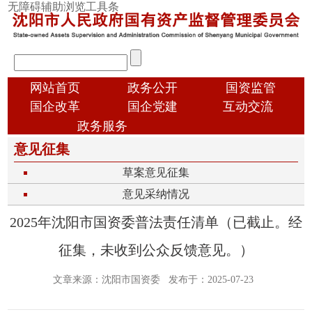
跳
无障碍辅助浏览工具条
转
到
主
输
要
入
内
顶
搜
网站首页
政务公开
国资监管
容
部
索
国企改革
国企党建
互动交流
导
信
政务服务
航
息
意见征集
国
草案意见征集
资
意见采纳情况
概
况
2025年沈阳市国资委普法责任清单（已截止。经
征集，未收到公众反馈意见。）
文章来源：沈阳市国资委
发布于：2025-07-23