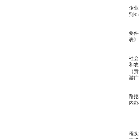
1
企业
到
9
1
要件
表》
1
社会
和农
（责
游广
1
路挖
内办
（
1
程实