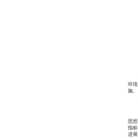
（
为加
环境
施。
一
对照
思想
指标
进展