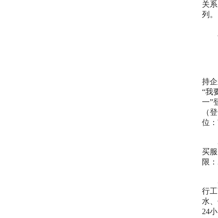
关系
列。
二
（
持企
“我
一”
（登
位：
买服
限：
行工
水、
24
小