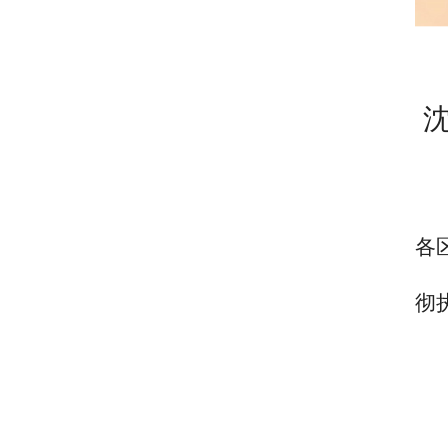
各
现
彻