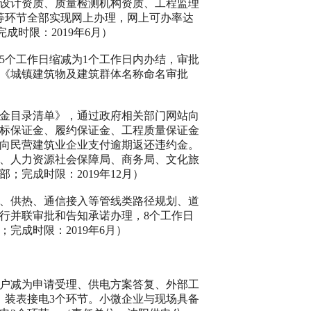
设计资质、质量检测机构资质、工程监理
等环节全部实现网上办理，网上可办率达
完成时限：
2019
年
6
月）
5
个工作日缩减为
1
个工作日内办结，审批
《城镇建筑物及建筑群体名称命名审批
金目录清单》，通过政府相关部门网站向
标保证金、履约保证金、工程质量保证金
向民营建筑业企业支付逾期返还违约金。
、人力资源社会保障局、商务局、文化旅
部；完成时限：
2019
年
12
月）
、供热、通信接入等管线类路径规划、道
行并联审批和告知承诺办理，
8
个工作日
；完成时限：
2019
年
6
月）
户减为申请受理、供电方案答复、外部工
、装表接电
3
个环节。小微企业与现场具备