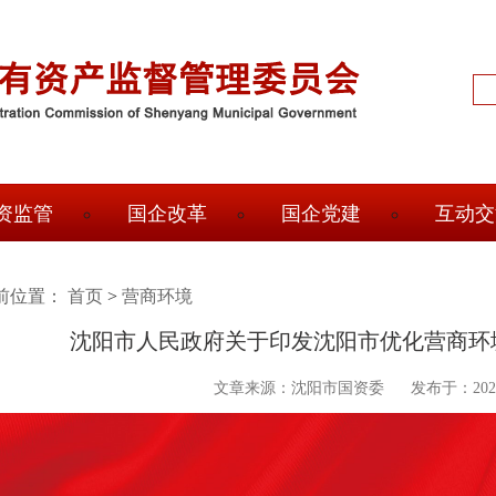
输
入
搜
索
信
息
资监管
国企改革
国企党建
互动交
前位置：
面
首页
>
营商环境
沈阳市人民政府关于印发沈阳市优化营商环
包
屑
文章来源：沈阳市国资委
发布于：2021