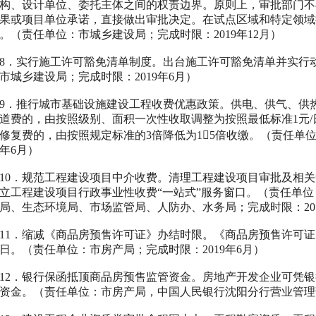
构、设计单位、委托主体之间的权责边界。原则上，审批部门不
果或项目单位承诺，直接做出审批决定。在试点区域和特定领域
。（责任单位：市城乡建设局；完成时限：
2019
年
12
月）
8
．实行施工许可豁免清单制度。出台施工许可豁免清单并实行
市城乡建设局；完成时限：
2019
年
6
月）
9
．推行城市基础设施建设工程收费优惠政策。供电、供气、供
道费的，由按照级别、面积一次性收取调整为按照最低标准
1
元
/
修复费的，由按照规定标准的
3
倍降低为
1

5
倍收缴。（责任单
年
6
月）
0
．规范工程建设项目中介收费。清理工程建设项目审批及相关
立工程建设项目行政事业性收费“一站式”服务窗口。（责任单
局、生态环境局、市场监管局、人防办、水务局；完成时限：
20
1
．缩减《商品房预售许可证》办结时限。《商品房预售许可证
日。（责任单位：市房产局；完成时限：
2019
年
6
月）
2
．银行保函抵顶商品房预售监管资金。房地产开发企业可凭银
资金。（责任单位：市房产局，中国人民银行沈阳分行营业管理