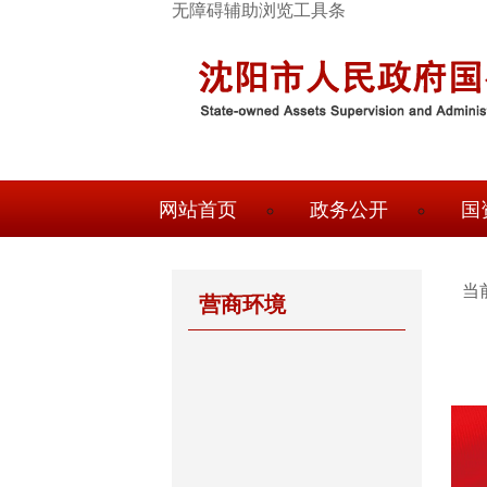
跳
无障碍辅助浏览工具条
转
到
主
要
内
容
顶
网站首页
政务公开
国
部
导
航
当
营商环境
国
资
概
况