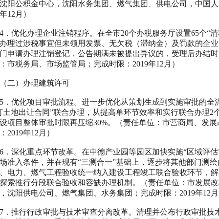
沈阳公积金中心，沈阳水务集团、燃气集团、供电公司，中国人
年
12
月）
4
．优化办理企业注销程序。在全市
20
个办税服务厅设置
65
个“
办理过涉税事宜但未领用发票、无欠税（滞纳金）及罚款的企业
门申请办理注销登记，公告期满未被提出异议的，受理后办结时
：市税务局、市场监管局；完成时限：
2019
年
12
月）
二）办理建筑许可
5
．优化项目审批流程。进一步优化从策划生成到实施审批的全流
订土地出让合同”联合办理，从提高单环节效率和实行联合办理
2
设项目整体审批时限再压缩
30%
。（责任单位：市营商局、发展
：
2019
年
12
月）
6
．深化重点环节改革。在中德产业园等园区加快实施“区域评估
场准入条件，并在现有“三测合一”基础上，逐步将其他部门测绘
、电力、燃气工程验收统一纳入建设工程竣工联合验收环节，解
探索推行分段联合验收和容缺办理机制。（责任单位：市发展改
，沈阳供电公司、燃气集团、水务集团；完成时限：
2019
年
12
月
7
．推行行政审批与技术审查分离改革。清理并公布行政审批技