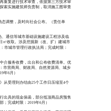
再重复进行技术审查，依据第三方技术审
探索实施建筑师负责制，取消施工图审查
动态调整，及时向社会公布。（责任单
热、通信等城市基础设施建设工程涉及临
日㎡收取。涉及挖掘新（改、扩）建城市
位：市城市管理行政执法局；完成时限：
中介服务收费，出台和公布收费清单。优
位：市营商局、财政局、自然资源局、城乡
19
年
6
月）
》从受理到办结由
25
个工作日压缩至
4
个
行出具的现金保函，部分抵顶商品房预售
部；完成时限：
2019
年
6
月）