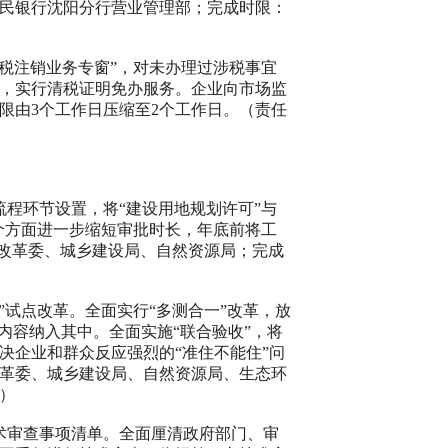
民银行沈阳分行营业管理部；完成时限：
清税注销业务专窗”，对未办理过涉税事宜
，实行清税证明免办服务。企业向市场监
限由
3
个工作日压缩至
2
个工作日。（责任
程环节设置，将“建设用地规划许可”与
个方面进一步缩短审批时长，年底前将工
改革委、城乡建设局、自然资源局；完成
”试点改革。全面实行“多测合一”改革，放
内容纳入其中。全面实施“联合验收”，将
决企业和群众反应强烈的“准住不能住”问
革委、城乡建设局、自然资源局、生态环
）
术审查事项清单。全面厘清政府部门、审