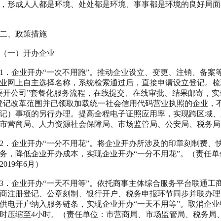
，形成人人都是环境、处处都是环境、事事都是环境的良好局面
、政策措施
一）开办企业
1
．企业开办“一次不用跑”。推动企业设立、变更、注销、备案
业网上自主选择名称，系统检索通过后，直接申请设立登记。梳
要开公司”套餐化服务流程，在线提交、在线审批、结果邮寄，实
登记改革范围并已领取加载
统一
社会信用代码营业执照的企业，
记）事项的另行办理。提高全程电子证照应用率，实现跨区域、
市营商局、人力资源社会保障局、市场监管局、公安局、税务局
2
．企业开办“一分不用花”。将企业开办所涉及的印章刻制费、
务，降低企业开办成本，实现企业开办“一分不用花”。（责任
2019
年
6
月）
3
．企业开办“一天不用等”。依托商事主体综合服务平台联通工
商注册登记、公章刻制、银行开户、税务申报环节同步并联办理
供电开户纳入服务链条，实现企业开办“一天不用等”。取消企
时压缩至
4
小时。（责任单位：市营商局、市场监管局、税务局