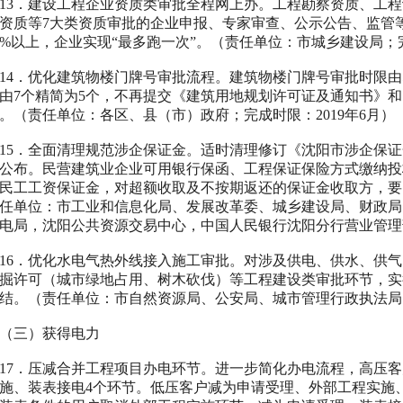
3
．建设工程企业资质类审批全程网上办。工程勘察资质、工程
资质等
7
大类资质审批的企业申报、专家审查、公示公告、监管
5%
以上，企业实现“最多跑一次”。（责任单位：市城乡建设局；
4
．优化建筑物楼门牌号审批流程。建筑物楼门牌号审批时限由
由
7
个精简为
5
个，不再提交《建筑用地规划许可证及通知书》和
。（责任单位：各区、县（市）政府；完成时限：
2019
年
6
月）
5
．全面清理规范涉企保证金。适时清理修订《沈阳市涉企保证
公布。民营建筑业企业可用银行保函、工程保证保险方式缴纳投
民工工资保证金，对超额收取及不按期返还的保证金收取方，要
任单位：市工业和信息化局、发展改革委、城乡建设局、财政局
电局，沈阳公共资源交易中心，中国人民银行沈阳分行营业管理
6
．优化水电气热外线接入施工审批。对涉及供电、供水、供气
掘许可（城市绿地占用、树木砍伐）等工程建设类审批环节，实
结。（责任单位：市自然资源局、公安局、城市管理行政执法局
三）获得电力
7
．压减合并工程项目办电环节。进一步简化办电流程，高压客
施、装表接电
4
个环节。低压客户减为申请受理、外部工程实施