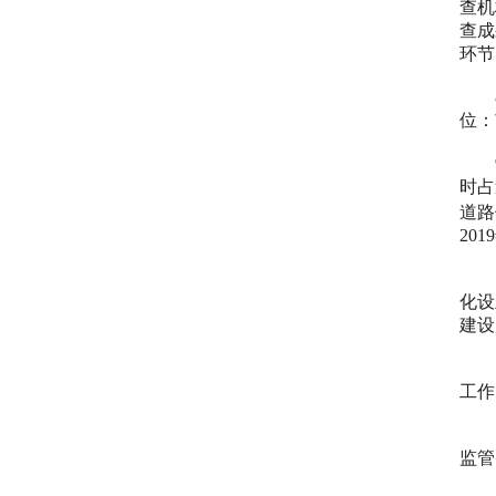
查机
查成
环节
位：
时占
道路
2019
1
化设
建设
1
工作
1
监管