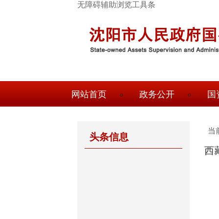
跳
无障碍辅助浏览工具条
转
到
主
要
内
容
顶
网站首页
政务公开
国
部
导
航
当
头条信息
西
国
资
概
况