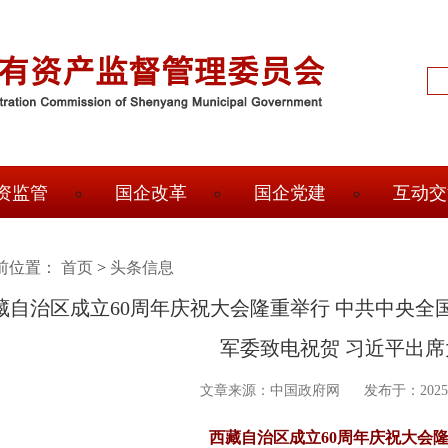
输
入
搜
索
信
息
资监管
国企改革
国企党建
互动交
前位置：
面
首页
>
头条信息
藏自治区成立60周年庆祝大会隆重举行 中共中央
包
军委致电祝贺 习近平出席
屑
文章来源：中国政府网
发布于：2025-
西藏自治区成立60周年庆祝大会