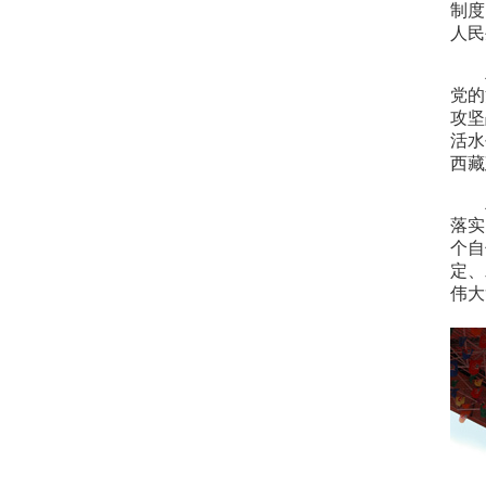
制度
人民
党的
攻坚
活水
西藏
落实
个自
定、
伟大