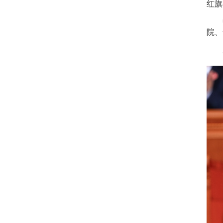
红旗
院、