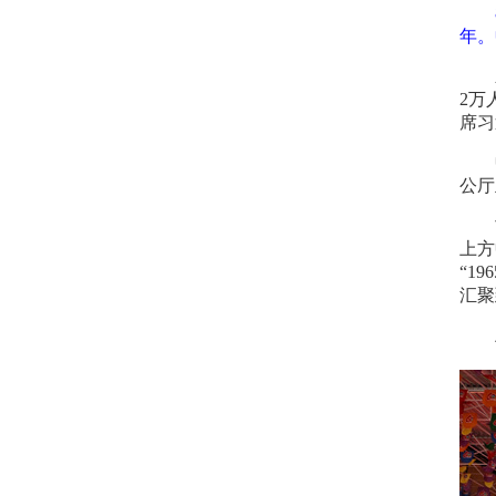
年。
2万
席习
公厅
上方
“1
汇聚