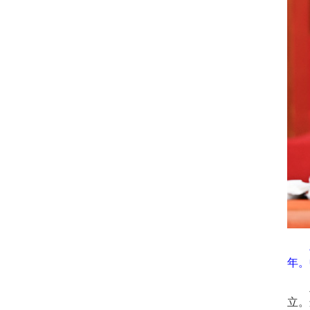
年。
立。