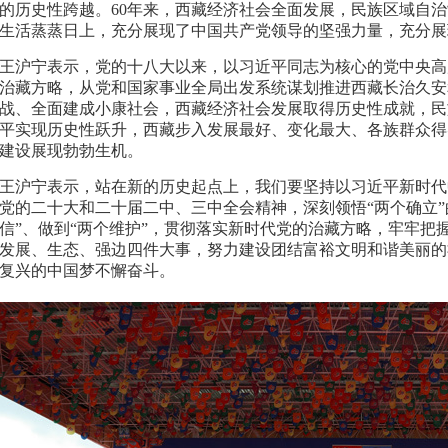
的历史性跨越。60年来，西藏经济社会全面发展，民族区域自
生活蒸蒸日上，充分展现了中国共产党领导的坚强力量，充分展
王沪宁表示，党的十八大以来，以习近平同志为核心的党中央高
治藏方略，从党和国家事业全局出发系统谋划推进西藏长治久安
战、全面建成小康社会，西藏经济社会发展取得历史性成就，民
平实现历史性跃升，西藏步入发展最好、变化最大、各族群众得
建设展现勃勃生机。
王沪宁表示，站在新的历史起点上，我们要坚持以习近平新时代
党的二十大和二十届二中、三中全会精神，深刻领悟“两个确立”
信”、做到“两个维护”，贯彻落实新时代党的治藏方略，牢牢把
发展、生态、强边四件大事，努力建设团结富裕文明和谐美丽的
复兴的中国梦不懈奋斗。