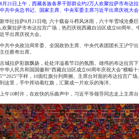
8月21日上午，西藏各族各界干部群众约2万人欢聚拉萨市布达
中共中央总书记、国家主席、中央军委主席习近平出席庆祝大会。
新华社拉萨8月21日电 六十载奋斗栉风沐雨，六十年雪域沧桑
人欢聚拉萨市布达拉宫广场，热烈庆祝西藏自治区成立60周年。
近平出席庆祝大会。
中共中央政治局常委、全国政协主席、中央代表团团长王沪宁出
主任蔡奇出席。
古城拉萨彩旗飘扬，处处洋溢着节日的氛围。雄伟的布达拉宫下
中华人民共和国国徽和“西藏自治区成立60周年庆祝大会”横幅
965”“2025”字样，10面红旗分列两侧。主席台对面的布达拉
到这里，手中挥动着红旗，汇聚成一片欢乐的海洋。
上午10时许，在欢快的乐曲声中，习近平等领导同志走上主席