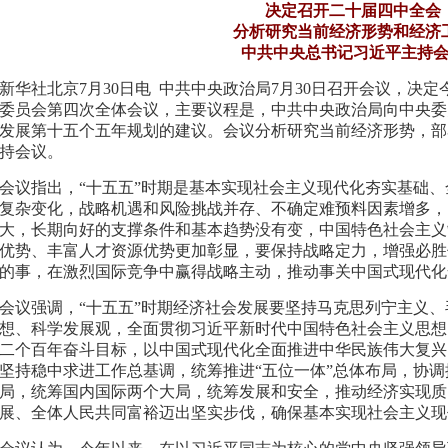
决定召开二十届四中全会
分析研究当前经济形势和经济
中共中央总书记习近平主持
新华社北京7月30日电 中共中央政治局7月30日召开会议，决
委员会第四次全体会议，主要议程是，中共中央政治局向中央委
发展第十五个五年规划的建议。会议分析研究当前经济形势，部
持会议。
会议指出，“十五五”时期是基本实现社会主义现代化夯实基础
复杂变化，战略机遇和风险挑战并存、不确定难预料因素增多，
大，长期向好的支撑条件和基本趋势没有变，中国特色社会主义
优势、丰富人才资源优势更加彰显，要保持战略定力，增强必胜
的事，在激烈国际竞争中赢得战略主动，推动事关中国式现代化
会议强调，“十五五”时期经济社会发展要坚持马克思列宁主义、
想、科学发展观，全面贯彻习近平新时代中国特色社会主义思想
二个百年奋斗目标，以中国式现代化全面推进中华民族伟大复兴
坚持稳中求进工作总基调，统筹推进“五位一体”总体布局，协调
局，统筹国内国际两个大局，统筹发展和安全，推动经济实现质
展、全体人民共同富裕迈出坚实步伐，确保基本实现社会主义现