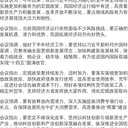
会议认为，今年以来，在以习近平同志为核心的党中央坚强领导
实施更加积极有为的宏观政策，我国经济运行稳中有进，高质量
新质生产力积极发展，改革开放不断深化，重点领域风险有力有
经济展现强大活力和韧性。
会议指出，当前我国经济运行依然面临不少风险挑战，要正确把
发展机遇、潜力和优势，巩固拓展经济回升向好势头。
会议强调，做好下半年经济工作，要坚持以习近平新时代中国特
基调，完整准确全面贯彻新发展理念，加快构建新发展格局，保
着力稳就业、稳企业、稳市场、稳预期，有力促进国内国际双循
实现“十四五”圆满收官。
会议指出，宏观政策要持续发力、适时加力。要落实落细更加积
放政策效应。加快政府债券发行使用，提高资金使用效率。兜牢
，促进社会综合融资成本下行。用好各项结构性货币政策工具，
稳定外贸等。支持经济大省发挥挑大梁作用。强化宏观政策取向
会议强调，要有效释放内需潜力。深入实施提振消费专项行动，
长点。在保障改善民生中扩大消费需求。高质量推动“两重”建
会议指出，要坚定不移深化改革。坚持以科技创新引领新质生产
产业，推动科技创新和产业创新深度融合发展。纵深推进全国统