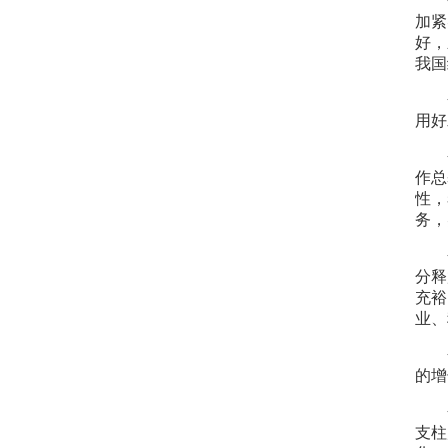
加紧
好，
我国
用好
作总
性，
务，
分释
充裕
业、
的增
支柱