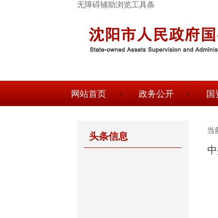
跳
无障碍辅助浏览工具条
转
到
主
要
内
容
顶
网站首页
政务公开
国
部
导
航
当
头条信息
中
国
资
概
况