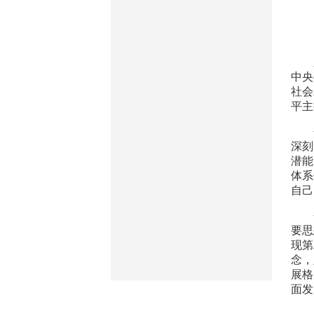
中央
社会
平主
深刻
潜能
体系
自己
要思
现第
念，
展格
面发