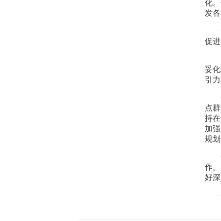
化。
发各
促进
妥化
引力
点群
持在
加强
规划
作。
好深