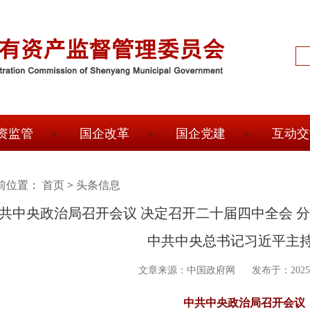
输
入
搜
索
信
息
资监管
国企改革
国企党建
互动交
前位置：
面
首页
>
头条信息
共中央政治局召开会议 决定召开二十届四中全会 
包
中共中央总书记习近平主
屑
文章来源：中国政府网
发布于：2025-
中共中央政治局召开会议