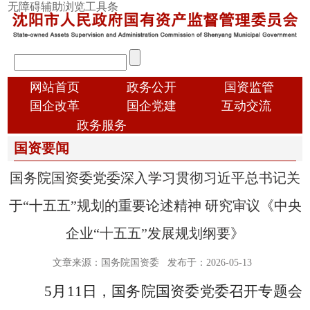
跳
无障碍辅助浏览工具条
转
到
主
输
要
入
内
顶
搜
网站首页
政务公开
国资监管
容
部
索
国企改革
国企党建
互动交流
导
信
政务服务
航
息
国资要闻
国
国务院国资委党委深入学习贯彻习近平总书记关
资
概
于“十五五”规划的重要论述精神 研究审议《中央
况
企业“十五五”发展规划纲要》
文章来源：国务院国资委
发布于：2026-05-13
5
月
11
日，国务院国资委党委召开专题会