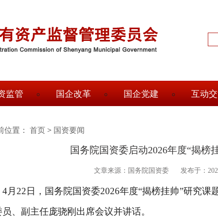
输
入
搜
索
信
息
资监管
国企改革
国企党建
互动交
前位置：
面
首页
>
国资要闻
国务院国资委启动2026年度“揭榜
包
屑
文章来源：国务院国资委
发布于：2026
4月22日，国务院国资委2026年度“揭榜挂帅”研
委员、副主任庞骁刚出席会议并讲话。