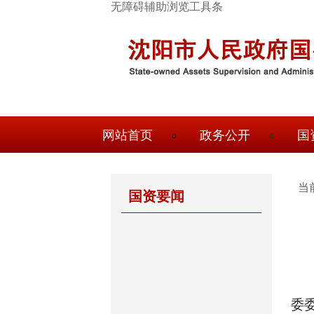
跳
无障碍辅助浏览工具条
转
到
主
要
内
容
顶
网站首页
政务公开
国
部
导
航
当
国资要闻
国
资
概
况
委