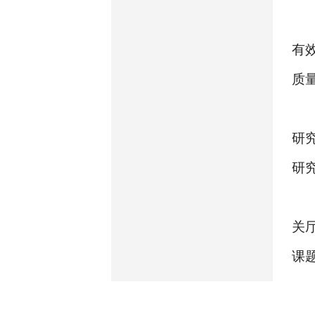
有
质
研
研
关
课