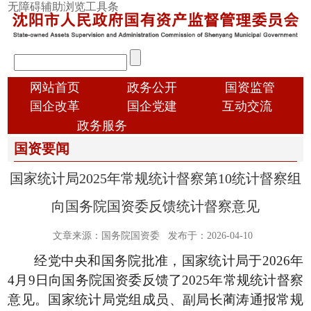
跳
无障碍辅助浏览工具条
转
到
主
输
要
入
内
顶
搜
网站首页
政务公开
国资监管
容
部
索
国企改革
国企党建
互动交流
导
信
政务服务
航
息
国资要闻
国
国家统计局2025年常规统计督察第10统计督察组
资
概
向国务院国资委反馈统计督察意见
况
文章来源：国务院国资委
发布于：2026-04-10
经党中央和国务院批准，国家统计局于
2026年
4月9日向国务院国资委反馈了2025年常规统计督察
意见。国家统计局党组成员、副局长蔺涛通报常规