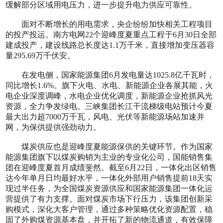
缓解部分区域用电压力，进一步提升电力供应可靠性。
面对不断增长的用电需求，央企纷纷加快相关工程项目
的投产投运。南方电网22个迎峰度夏重点工程于6月30日全部
建成投产，建设线路总长度达1.1万千米，直接增加变压器容
量295.69万千伏安。
在发电侧，国家能源集团6月发电量达1025.8亿千瓦时，
同比增长1.6%。旗下火电、水电、新能源企业各展其能，火
电企业深度调峰，水电企业优化调度，新能源企业抢抓风光
资源，全力争发绿电。三峡集团长江干流梯级电站预计今夏
最大出力超7000万千瓦，风电、光伏等新能源场站加速并
网，为保供提供强劲动力。
煤炭供应也是迎峰度夏能源保供的关键环节。作为国家
能源集团旗下以煤炭购销为主业的专业化公司，国能销售集
团在迎峰度夏首月成绩斐然。截至6月22日，一体化出区销售
达今年单月日均最好水平，一体化外部用户销售提前18天实
现过半任务，为全国煤炭资源供应和国家能源集团一体化运
营提供了有力支撑。面对煤炭市场下行压力，该集团创新采
购模式，深化大客户管理，通过多种策略优化资源配置，稳
固了外购煤资源基本盘，并开拓了新的物流通道，有效保障