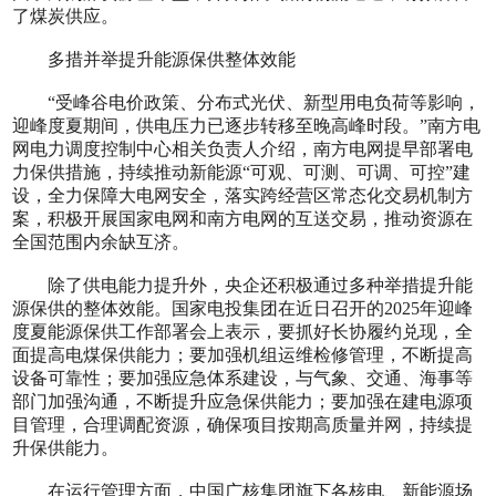
了煤炭供应。
多措并举提升能源保供整体效能
“受峰谷电价政策、分布式光伏、新型用电负荷等影响，
迎峰度夏期间，供电压力已逐步转移至晚高峰时段。”南方电
网电力调度控制中心相关负责人介绍，南方电网提早部署电
力保供措施，持续推动新能源“可观、可测、可调、可控”建
设，全力保障大电网安全，落实跨经营区常态化交易机制方
案，积极开展国家电网和南方电网的互送交易，推动资源在
全国范围内余缺互济。
除了供电能力提升外，央企还积极通过多种举措提升能
源保供的整体效能。国家电投集团在近日召开的2025年迎峰
度夏能源保供工作部署会上表示，要抓好长协履约兑现，全
面提高电煤保供能力；要加强机组运维检修管理，不断提高
设备可靠性；要加强应急体系建设，与气象、交通、海事等
部门加强沟通，不断提升应急保供能力；要加强在建电源项
目管理，合理调配资源，确保项目按期高质量并网，持续提
升保供能力。
在运行管理方面，中国广核集团旗下各核电、新能源场