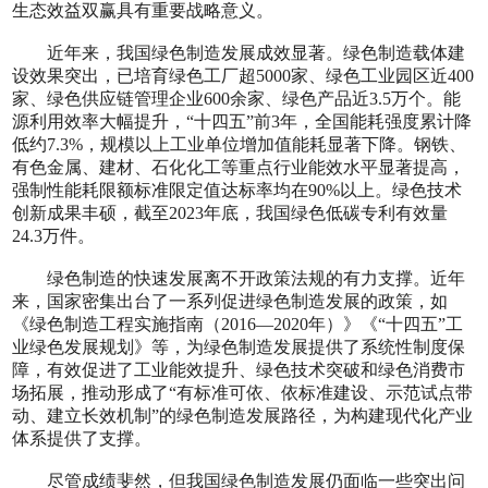
生态效益双赢具有重要战略意义。
近年来，我国绿色制造发展成效显著。绿色制造载体建
设效果突出，已培育绿色工厂超5000家、绿色工业园区近400
家、绿色供应链管理企业600余家、绿色产品近3.5万个。能
源利用效率大幅提升，“十四五”前3年，全国能耗强度累计降
低约7.3%，规模以上工业单位增加值能耗显著下降。钢铁、
有色金属、建材、石化化工等重点行业能效水平显著提高，
强制性能耗限额标准限定值达标率均在90%以上。绿色技术
创新成果丰硕，截至2023年底，我国绿色低碳专利有效量
24.3万件。
绿色制造的快速发展离不开政策法规的有力支撑。近年
来，国家密集出台了一系列促进绿色制造发展的政策，如
《绿色制造工程实施指南（2016—2020年）》《“十四五”工
业绿色发展规划》等，为绿色制造发展提供了系统性制度保
障，有效促进了工业能效提升、绿色技术突破和绿色消费市
场拓展，推动形成了“有标准可依、依标准建设、示范试点带
动、建立长效机制”的绿色制造发展路径，为构建现代化产业
体系提供了支撑。
尽管成绩斐然，但我国绿色制造发展仍面临一些突出问