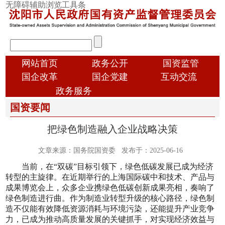
跳
无障碍辅助浏览工具条
转
到
主
输
要
入
内
顶
搜
网站首页
政务公开
国资监管
容
部
索
国企改革
国企党建
互动交流
导
信
政务服务
航
息
国资要闻
国
把绿色制造融入企业战略决策
资
概
文章来源：国务院国资委
发布于：2025-06-16
况
当前，在“双碳”目标引领下，绿色低碳发展已成为经济
转型的主旋律。在近期举行的上海国际碳中和技术、产品与
成果博览会上，众多企业携绿色低碳创新成果亮相，奏响了
绿色制造进行曲。作为制造业转型升级的核心路径，绿色制
造不仅能有效降低资源消耗与环境污染，还能提升产业竞争
力，已成为推动高质量发展的关键抓手，对实现经济效益与